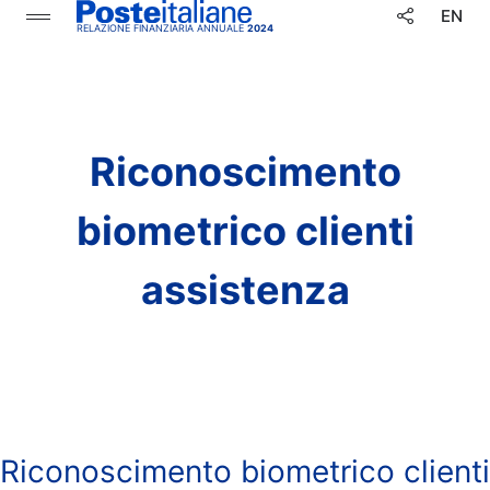
Salta
EN
RELAZIONE FINANZIARIA ANNUALE
2024
al
contenuto
principale
Riconoscimento
biometrico clienti
assistenza
Riconoscimento biometrico clienti