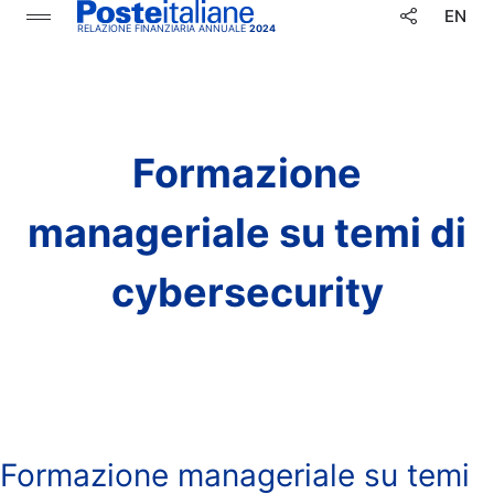
Salta
EN
RELAZIONE FINANZIARIA ANNUALE
2024
al
contenuto
principale
Formazione
manageriale su temi di
cybersecurity
Formazione manageriale su temi